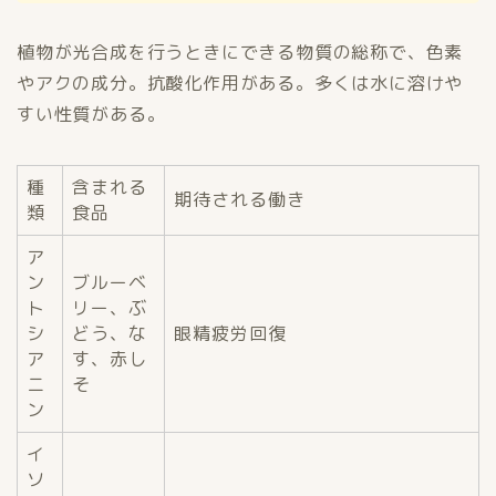
植物が光合成を行うときにできる物質の総称で、色素
やアクの成分。抗酸化作用がある。多くは水に溶けや
すい性質がある。
種
含まれる
期待される働き
類
食品
ア
ン
ブルーベ
ト
リー、ぶ
シ
どう、な
眼精疲労回復
ア
す、赤し
ニ
そ
ン
イ
ソ