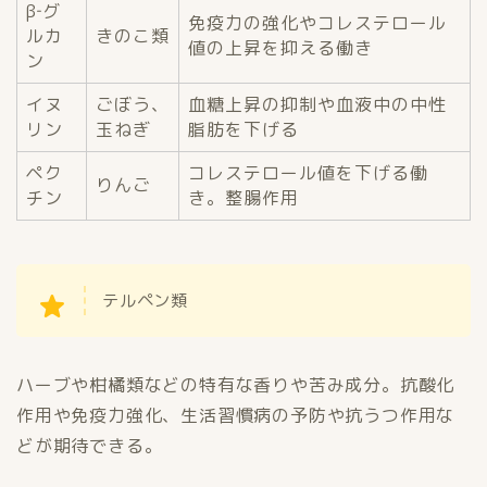
β‐グ
免疫力の強化やコレステロール
ルカ
きのこ類
値の上昇を抑える働き
ン
イヌ
ごぼう、
血糖上昇の抑制や血液中の中性
リン
玉ねぎ
脂肪を下げる
ペク
コレステロール値を下げる働
りんご
チン
き。整腸作用
テルペン類
ハーブや柑橘類などの特有な香りや苦み成分。抗酸化
作用や免疫力強化、生活習慣病の予防や抗うつ作用な
どが期待できる。