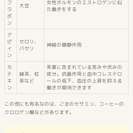
フ
女性ホルモンのエストロゲンに似
大豆
ラ
た働きをする
ボ
ン
ア
ピ
セロリ、
神経の鎮静作用
イ
パセリ
ン
カ
茶葉に含まれている苦みや渋みの
テ
緑茶、紅
成分。抗菌作用と血中コレステロ
キ
茶など
ールの低下、血圧の上昇を抑える
ン
働きが期待できます
この他にも有名なのは、ごまのセサミン、コーヒーの
クロロゲン酸などがあります。