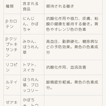
含まれる
種類
期待される働き
食品
にんじ
抗酸化作用や視力、皮膚、粘
β‐カロ
ん、かぼ
膜の健康を維持する働き。黄
テン
ちゃ
色やオレンジ色の色素
β‐クリ
みかん、
高血圧、動脈硬化、糖尿病な
プトキ
ほうれん
どの予防効果。黄色の色素成
サンチ
草
分
ン
リコピ
トマト、
抗酸化作用、血流改善
ン
スイカ
ほうれん
ルテイ
眼精疲労軽減。黄色の色素成
草、ブロ
ン
分。
ッコリー
かぼち
ゼアキ
ゃ、トウ