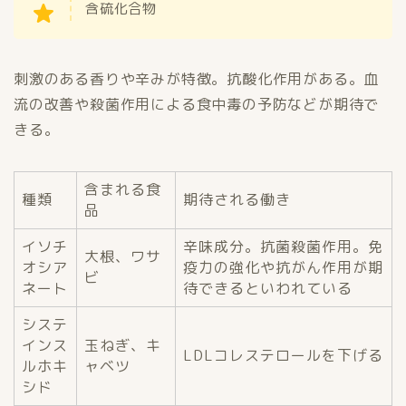
含硫化合物
刺激のある香りや辛みが特徴。抗酸化作用がある。血
流の改善や殺菌作用による食中毒の予防などが期待で
きる。
含まれる食
種類
期待される働き
品
イソチ
辛味成分。抗菌殺菌作用。免
大根、ワサ
オシア
疫力の強化や抗がん作用が期
ビ
ネート
待できるといわれている
システ
インス
玉ねぎ、キ
LDLコレステロールを下げる
ルホキ
ャベツ
シド