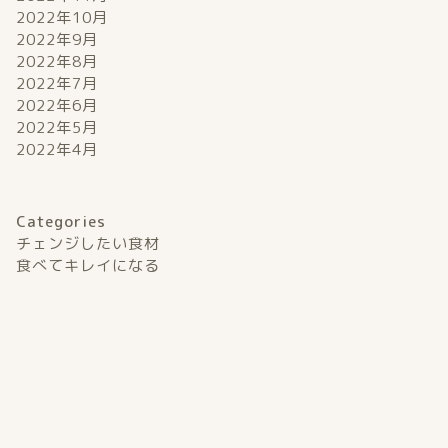
や評判は？未利用魚のサブスク宅配
ススメ！
2022年10月
2022年9月
で魚不足を解消！
せ派？
2022年8月
2022年7月
2022年9月25日
2022年6月
2022年5月
2022年4月
食べてキレイになる
食べてキレイに
Categories
チェンジしたい食材
食べてキレイになる
【知らないと損！】ダイエット人生
【初回は
を変えるスーパーフード
りたいなら
メ！
2022年8月8日