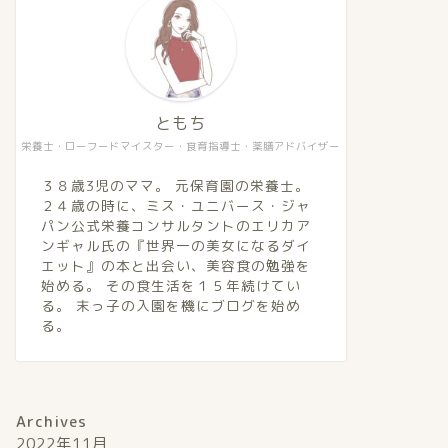
頼んでよかったおすすめのサブスク
【食事で
ともち
２選【Fishlle】【GREEN SPOON】
なる食事
栄養士・ローフードマイスター・食育指導士・薬膳アドバイザー
2022年11月12日
３８歳3児のママ。 元保育園の栄養士。
２４歳の時に、ミス・ユニバース・ジャ
パン公式栄養コンサルタントのエリカア
食べてキレイになる
食べてキレイに
ンギャル氏の『世界一の美女になるダイ
エット』の本と出会い、美容食の勉強を
始める。 その食生活を１５年続けてい
る。 末っ子の入園を機にブログを始め
る。
Archives
【フィシュル（Fishlle！）】口コミ
【酵素玄
2022年11月